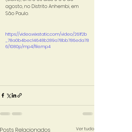
agosto, no Distrito Anhembi, em 
São Paulo.
https://video.wixstatic.com/video/261f2b
_78a0b4bec14648b289a78bb786eda78
6/1080p/mp4/file.mp4
Ver tudo
Posts Relacionados