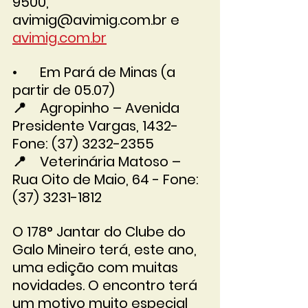
9500, 
avimig@avimig.com.br e 
avimig.com.br
•	Em Pará de Minas (a 
partir de 05.07) 
📍	Agropinho – Avenida 
Presidente Vargas, 1432- 
Fone: (37) 3232-2355 
📍	Veterinária Matoso – 
Rua Oito de Maio, 64 - Fone: 
(37) 3231-1812
O 178° Jantar do Clube do 
Galo Mineiro terá, este ano, 
uma edição com muitas 
novidades. O encontro terá 
um motivo muito especial 