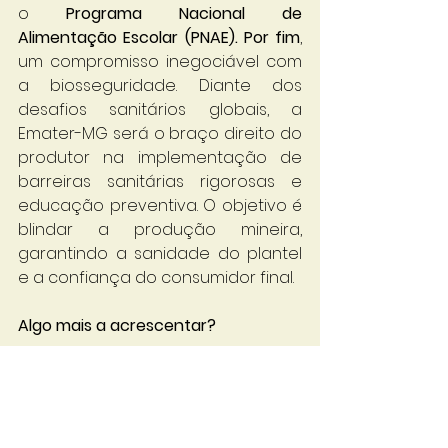
o 
Programa Nacional de 
Alimentação Escolar (PNAE). Por fim
, 
um compromisso inegociável com 
a biosseguridade. Diante dos 
desafios sanitários globais, a 
Emater-MG será o braço direito do 
produtor na implementação de 
barreiras sanitárias rigorosas e 
educação preventiva. O objetivo é 
blindar a produção mineira, 
garantindo a sanidade do plantel 
e a confiança do consumidor final.
Algo mais a acrescentar?
Resumindo, o setor de avicultura 
pode esperar uma Emater-MG 
mais ágil, tecnológica e focada na 
rentabilidade do produtor, sem 