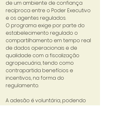
de um ambiente de confiança 
recíproca entre o Poder Executivo 
e os agentes regulados.
O programa exige por parte do 
estabelecimento regulado o 
compartilhamento em tempo real 
de dados operacionais e de 
qualidade com a fiscalização 
agropecuária, tendo como 
contrapartida benefícios e 
incentivos, na forma do 
regulamento.
A adesão é voluntária, podendo 
ser solicitada por sistema 
eletrônico por estabelecimentos 
de produtos de origem animal, 
comestíveis e não comestíveis e 
de produtos destinados à 