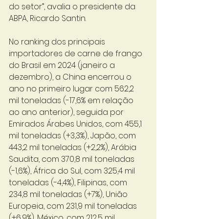
do setor”, avalia o presidente da 
ABPA, Ricardo Santin. 
No ranking dos principais 
importadores de carne de frango 
do Brasil em 2024 (janeiro a 
dezembro), a China encerrou o 
ano no primeiro lugar com 562,2 
mil toneladas (-17,6% em relação 
ao ano anterior), seguida por 
Emirados Árabes Unidos, com 455,1 
mil toneladas (+3,3%), Japão, com 
443,2 mil toneladas (+2,2%), Arábia 
Saudita, com 370,8 mil toneladas 
(-1,6%), África do Sul, com 325,4 mil 
toneladas (-4,4%), Filipinas, com 
234,8 mil toneladas (+7%), União 
Europeia, com 231,9 mil toneladas 
(+6,9%), México, com 212,5 mil 