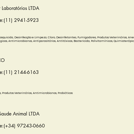
r Laboratórios LTDA
ne:(11) 2941-5923
Mosquicida, Desinfecção e Limpeza, Cloro, Desinfetantes, Fumigadores, Produtos Veterinários, Anes
gicos, Antimicrobianos, Antiparasitários, Antitóxicos, Bactericida, Polivitamínicos, Quimioterápic
CO
ne:(11) 2144-6163
s, Produtos Veterinários, Antimicrobianos, Probióticos
Saude Animal LTDA
ne:(+34) 97243-0660