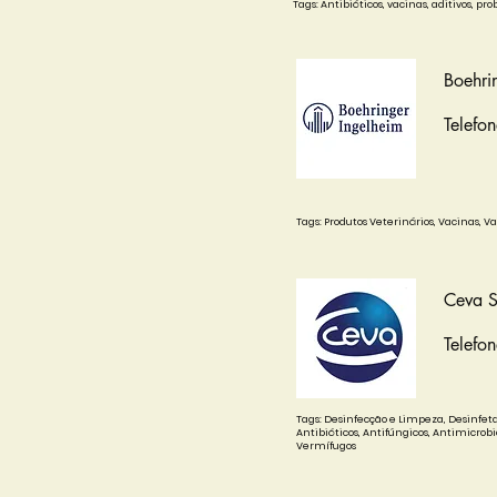
Tags: Antibióticos, vacinas, aditivos, pro
Boehri
Telefo
Tags: Produtos Veterinários, Vacinas, 
Ceva 
Telefo
Tags: Desinfecção e Limpeza, Desinfeta
Antibióticos, Antifúngicos, Antimicrobi
Vermífugos