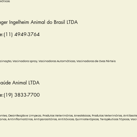
bióticos
nger Ingelheim Animal do Brasil LTDA
ne:(11) 4949-3764
Vacinação, Vacinadora spray, Vacinadoras Automáticas, Vacinadoras de Ovos Férteis
Saúde Animal LTDA
ne:(19) 3833-7700
ntes, Desinfecção e Limpeza, Produtos Veterinários, Anestésicos, Produtos Veterinários, Antibacte
anos, Antinflamatórios, Antiparasitários, Antitóxicos, Quimioterápicos, Terapêuticos Tópicos, Vaci