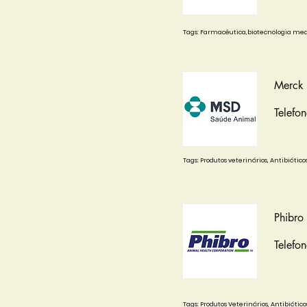
Tags: Farmacêutica,biotecnologia med
Merck
Telefo
Tags: Produtos veterinários, Antibiótic
Phibro
Telefo
Tags: Produtos Veterinários, Antibiótic