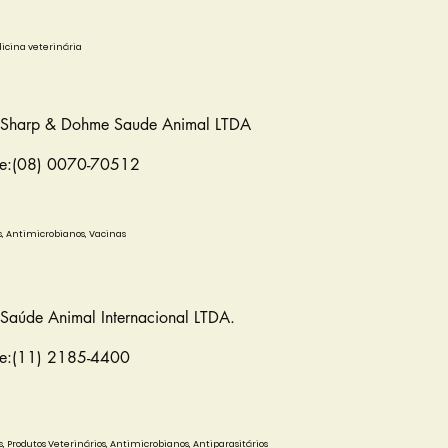
icina veterinária
 Sharp & Dohme Saude Animal LTDA
ne:(08) 0070-70512
os, Antimicrobianos, Vacinas
 Saúde Animal Internacional LTDA.
ne:(11) 2185-4400
os, Produtos Veterinários, Antimicrobianos, Antiparasitários