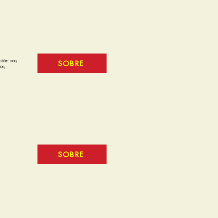
tésicos,
SOBRE
os,
SOBRE