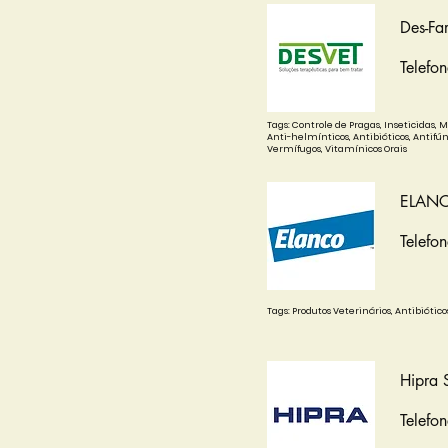
Des-Fa
Telefo
Tags: Controle de Pragas, Inseticidas, 
Anti-helmínticos, Antibióticos, Antifún
Vermífugos, Vitamínicos Orais
ELAN
Telefo
Tags: Produtos Veterinários, Antibiótico
Hipra 
Telefo