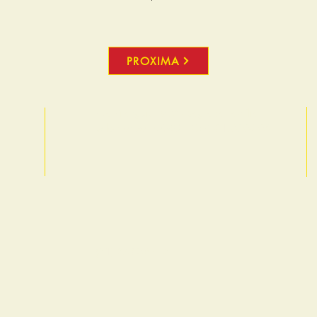
PROXIMA
Rua Pitangui, 1904 - Sagrada Família
Belo Horizonte/MG – CEP: 31.030-204
(31) 3482-6403