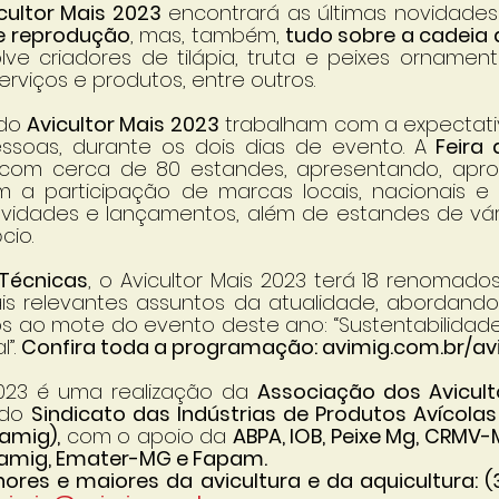
cultor Mais 2023
 encontrará as últimas novidades
 e reprodução
, mas, também, 
tudo sobre a cadeia d
ve criadores de tilápia, truta e peixes ornamentais;
rviços e produtos, entre outros.
do 
Avicultor Mais 2023
 trabalham com a expectati
ssoas, durante os dois dias de evento. A 
Feira 
 com cerca de 80 estandes, apresentando, apro
 a participação de marcas locais, nacionais e in
idades e lançamentos, além de estandes de vári
cio.
 Técnicas
, o Avicultor Mais 2023 terá 18 renomados 
is relevantes assuntos da atualidade, abordando, 
s ao mote do evento deste ano: “Sustentabilidade
”. 
Confira toda a programação: avimig.com.br/avic
2023 é uma realização da 
Associação dos Avicult
do 
Sindicato das Indústrias de Produtos Avícolas
amig),
 com o apoio da 
ABPA, IOB, Peixe Mg, CRMV-
amig, Emater-MG e Fapam.
ores e maiores da avicultura e da aquicultura: (3