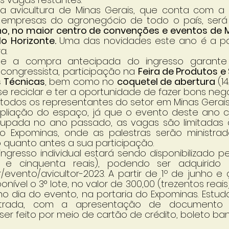
a avicultura de Minas Gerais, que conta com a 
 empresas do agronegócio de todo o país, será 
nho, no maior centro de convenções e eventos de Mi
o Horizonte. 
Uma das novidades este ano é a par
a. 
ue a compra antecipada do ingresso garante 
 congressista, participação na 
Feira de Produtos e
s Técnicas
, bem como no 
coquetel de abertura
 (1
e reciclar e ter a oportunidade de fazer bons negó
todos os representantes do setor em Minas Gerais
iação do espaço, já que o evento deste ano c
upada no ano passado, as vagas são limitadas à
do Expominas, onde as palestras serão ministradas
o quanto antes a sua participação. 
ingresso individual estará sendo disponibilizado pe
 e cinquenta reais), podendo ser adquirido
evento/avicultor-2023. A partir de 1º de junho e 
nível o 3° lote, no valor de 300,00 (trezentos reais
no dia do evento, na portaria do Expominas. Estuda
rada, com a apresentação de documento c
 feito por meio de cartão de crédito, boleto banc