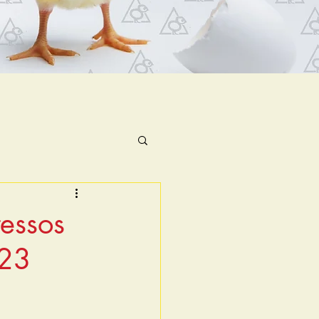
ressos
023