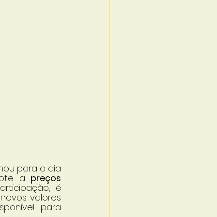
mou para o dia
ote a
 preços 
ticipação, é 
 novos valores 
ponível para 