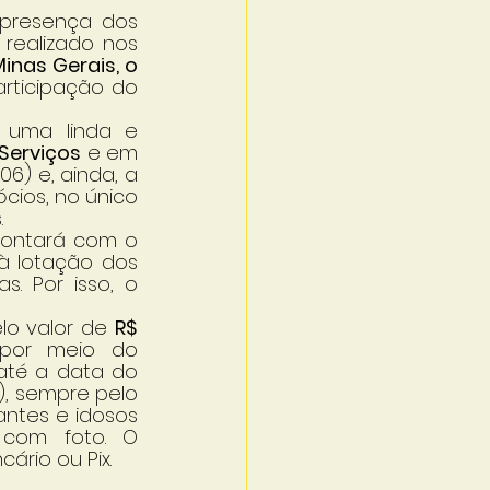
presença dos 
realizado nos 
nas Gerais, o 
ticipação do 
uma linda e 
 Serviços
 e em 
4.06) e, ainda, a 
cios, no único 
.
ontará com o 
 lotação dos 
. Por isso, o 
lo valor de 
R$ 
 por meio do 
até a data do 
), sempre pelo 
ntes e idosos 
om foto. O 
ário ou Pix.