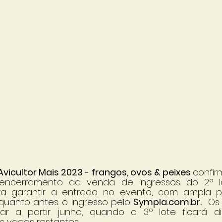
Avicultor Mais 2023 - frangos, ovos & peixes 
confir
encerramento da venda de ingressos do 2º l
ra garantir a entrada no evento, com ampla par
 quanto antes o ingresso pelo
 Sympla.com.br.
  Os
ar a partir junho, quando o 3º lote ficará dis
 vagas restantes. 