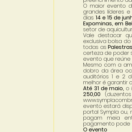
O maior evento d
grandes líderes e
dias 
14 e 15 de ju
Expominas, em Bel
setor de aquicultur
Vale destacar q
exclusiva bolsa do
todas as 
Palestra
certeza de poder s
evento que reúne 
Mesmo com a ampl
dobro da área oc
auditórios 1 e 2 
melhor é garantir 
Até 31 de maio,
 o 
250,00
 (duzentos
www.sympla.com.br/
evento estará dispo
portal Sympla ou, 
pagam meia ent
pagamento pode ser
O evento