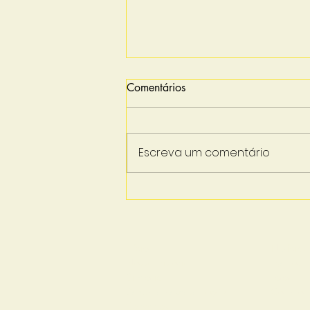
Comentários
Escreva um comentário
Canetinhas emagrecedoras
devem elevar em 10%
consumo de frango e ovo
Início
Notícias
Nossa História
Eventos
Diretoria
Fotos
Defesa e Representação
Contato
Convênios