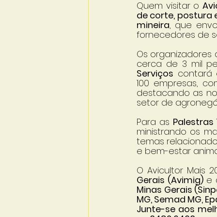
Quem visitar o 
Avi
de corte, postura
mineira
, que envol
fornecedores de se
Os organizadores 
cerca de 3 mil pe
Serviços
 contará
100 empresas, com
destacando as nov
setor de agronegó
Para as 
Palestras
ministrando os ma
temas relacionado
e bem-estar animal
O Avicultor Mais 
Gerais (Avimig) 
e 
Minas Gerais (Sinp
MG, Semad MG, Ep
Junte-se aos melh