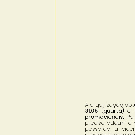
A organização do 
31.05 (quarta) 
o 
promocionais. 
Pa
preciso adquirir o
passarão a vigor
preenchimento das