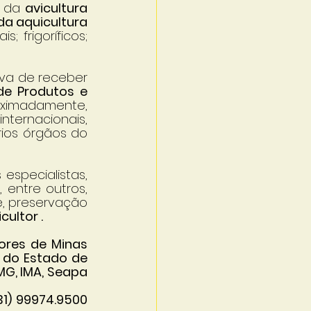
 da 
avicultura 
a aquicultura 
 frigoríficos; 
va de receber 
de Produtos e 
ximadamente, 
ternacionais, 
os órgãos do 
especialistas, 
entre outros, 
, preservação 
ultor .
ores de Minas 
 do Estado de 
MG, IMA, Seapa 
1) 99974.9500 