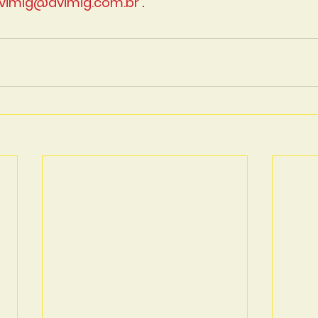
vimig@avimig.com.br
 .