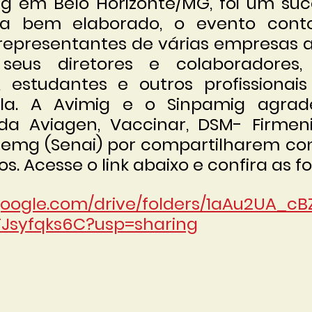
g em Belo Horizonte/MG, foi um suc
a bem elaborado, o evento cont
epresentantes de várias empresas as
seus diretores e colaboradores,
 estudantes e outros profissionais 
ola. A Avimig e o Sinpamig agrad
 da Aviagen, Vaccinar, DSM- Firmeni
iemg (Senai) por compartilharem con
. Acesse o link abaixo e confira as fo
.google.com/drive/folders/1aAu2UA_cB
syfqks6C?usp=sharing