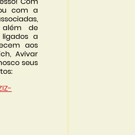
esso! Com 
ou com a 
sociadas, 
 além de 
ligados a 
ecem aos 
ch, Avivar 
osco seus 
tos:
ZlZ-