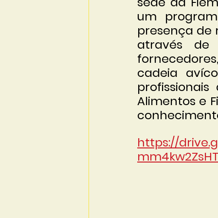
sede da Fiem
um program
presença de r
através de 
fornecedores,
cadeia avíc
profissionais
Alimentos e F
conhecimentos
https://drive
mm4kw2ZsHTJ