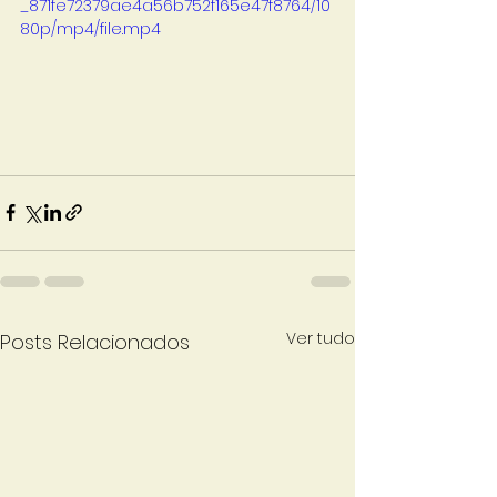
_871fe72379ae4a56b752f165e47f8764/10
80p/mp4/file.mp4
Ver tudo
Posts Relacionados