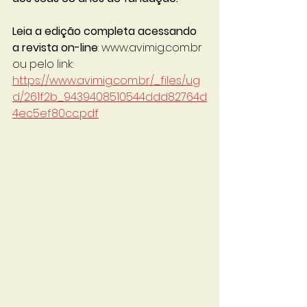
Leia a edição completa acessando 
a revista on-line
: www.avimig.com.br 
ou pelo link: 
https://www.avimig.com.br/_files/ug
d/261f2b_9439408510544ddd82764d
4ec5ef80cc.pdf