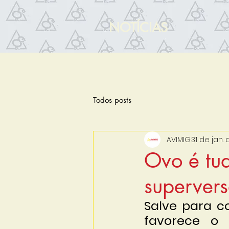
NOTÍCIAS
Todos posts
AVIMIG
31 de jan.
Ovo é tud
superversá
Salve para co
favorece o 