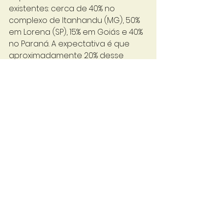
existentes: cerca de 40% no 
complexo de Itanhandu (MG), 50% 
em Lorena (SP), 15% em Goiás e 40% 
no Paraná. A expectativa é que 
aproximadamente 20% desse 
crescimento ocorra ainda em 
2025, e que já haja ganhos na 
receita em função do aumento 
do volume. 
A empresa, atualmente, tem 
faturamento anual na casa de R$ 
2 bilhões e 18 unidades de 
produção em seis Estados: Minas 
Gerais, São Paulo, Mato Grosso, 
Goiás, Paraná e Santa Catarina. 