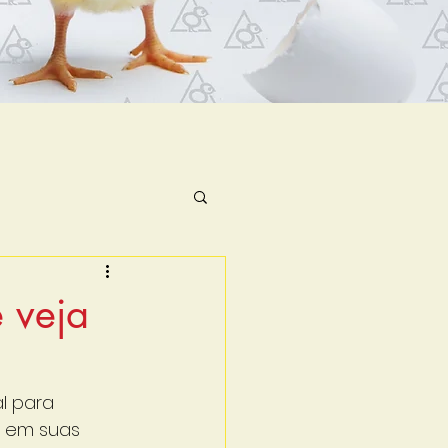
 veja
l para 
o em suas 