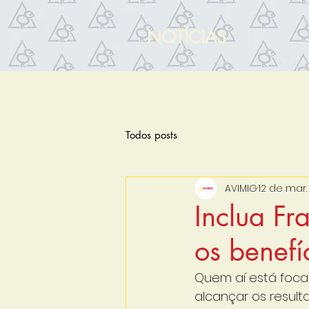
NOTÍCIAS
Todos posts
AVIMIG
12 de mar.
Inclua Fr
os benefí
Quem aí está focad
alcançar os result