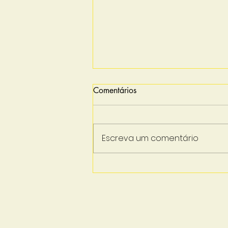
Comentários
Escreva um comentário
Canetinhas emagrecedoras
devem elevar em 10%
consumo de frango e ovo