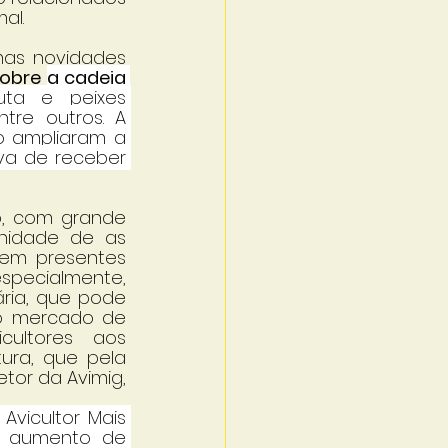
al. 
mas novidades 
obre 
a cadeia 
uta e peixes 
tre outros. A 
 ampliaram a 
a de receber 
, com grande 
nidade de as 
em presentes 
pecialmente, 
ria, que pode 
o mercado de 
ultores aos 
ra, que pela 
tor da Avimig, 
vicultor Mais 
o aumento de 