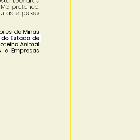
sta Leonardo 
MG pretende, 
utas e peixes 
ores de Minas 
 do Estado de 
roteína Animal 
es e Empresas 