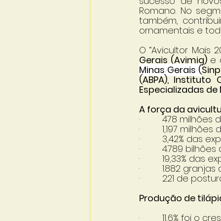
sucesso de novos
Romano. No segme
também, contribuir
ornamentais e tod
O “Avicultor Mais 
Gerais (Avimig) 
e 
Minas Gerais (
Sinp
(ABPA), Instituto
Especializadas de 
A força da avicul
·         478 milhõe
·         1,197 mil
·         3,42% das
·         4.789 bil
·         19,33% das
·         1.882 granj
·         221 de postu
Produção de tiláp
·         11,6% foi 