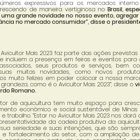
meros expressivos para os mercados interno 
rescendo de maneira vertiginosa no
 Brasil, esp
á uma grande novidade no nosso evento, agregar
ncia no mercado consumidor”, disse o president
 Avicultor Mais 2023 faz parte das ações previstas 
e incluem a presença em feiras e eventos para di
associados, seus produtos e serviços, bem c
suas muitas novidades, como novos produtos,
mos muito felizes em poder colocar a nossa mar
grandeza, como é o Avicultor Mais 2023”, disse o 
v
ardo Romano. 
tor de aquicultura tem muito espaço para crescer
ento econômico e social sustentável de Minas G
 trabalho. “Estar no Avicultor Mais 2023 nos dará a
presentatividade da cadeia produtiva da aquicultur
 sua seriedade e suas intenções, que são sempre 
 e fortalecimento do setor, com a ampliação de