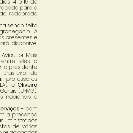
dias 
14 e 15 de 
vocado para o 
do redobrado 
ta sendo feito 
ronegócio. A 
s presentes e 
rá disponível 
vicultor Mais 
entre eles o 
n
; o presidente 
Brasileiro de 
a
; professores 
LA), e 
Oliveiro 
Gerais (UFMG), 
 nacionais e 
Serviços
 - com 
m a presença 
 ministrados 
tas de várias 
 relacionados 