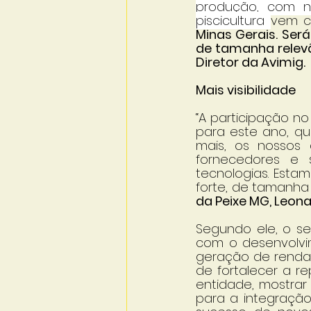
produção, com nú
piscicultura 
vem c
Minas Gerais. Ser
de tamanha relevâ
Diretor da Avimig.
Mais visibilidade
“A participação no
para este ano, qu
mais, os nossos 
fornecedores e 
tecnologias. Esta
forte, de tamanha 
da Peixe MG, Leon
Segundo ele, o se
com o desenvolvim
geração de renda e
de fortalecer a re
entidade, mostrar
para a integração