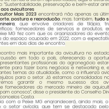
 “Sustentabilidade, preservação e bem-estar anim
 aos avicultores
icultor Mais 2023
 encontrará não apenas as últi
corte, postura e reprodução
, mas, também, 
tudo s
ineira
, que envolve criadores de tilápia, tr
oríficos; fornecedores de serviços e produtos, en
eixe MG fez com que os organizadores do evento
o do espaço ocupado em 2022, com a expectativ
antes em dois dias de encontro.
contro mais importante da avicultura no estado
rcussão em todo o país, oferecendo a oportu
resentantes profissionais do agronegócio estar
te para fazer bons negócios e networking e, es
tantes temas da atualidade, como a influenza aviá
juízos para o setor. Já estamos consolidados n
remos garantir o mesmo sucesso dos avic
 fornecedores do mercado mineiro de aquicultu
cipam conosco”, disse o presidente do Conselho Dire
concelos Costa. 
ria com a Peixe MG engrandecerá, ainda mais, o A
o o setor avícola, que tem se destacado pel