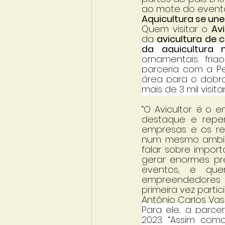
ao mote do evento:
Aquicultura se une
Quem visitar o 
Av
da 
avicultura de 
da aquicultura m
ornamentais; frig
parceria com a P
área para o dobr
mais de 3 mil visit
“O Avicultor é
o en
destaque e repe
empresas e os rep
num mesmo ambien
falar sobre impor
gerar enormes pre
eventos, e que
empreendedores e
primeira vez parti
Antônio Carlos Vas
Para ele, a parce
2023. “Assim com