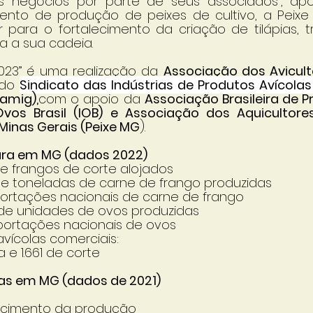
 negócios por parte de seus associados”, apo
nto de produção de peixes de cultivo, a Peixe 
 para o fortalecimento da criação de tilápias, tr
a a sua cadeia.
2023” é uma realização da 
Associação dos Avicult
do 
Sindicato das Indústrias de Produtos Avícolas
amig),
com o apoio da 
Associação Brasileira de P
 Ovos Brasil (IOB) e Associação dos Aquicultor
Minas Gerais (Peixe MG
).
tura em MG (dados 2022)
s de frangos de corte alojados
hões de toneladas de carne de frango produzidas
 exportações nacionais de carne de frango 
hões de unidades de ovos produzidas
 exportações nacionais de ovos 
as avícolas comerciais: 
ra e 1.661 de corte
ias em MG (dados de 2021)
o crescimento da produção 