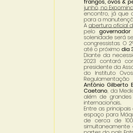
frangos, ovos & p
junho, no Expomina
encontro, já que 
para a manutenção
A 
abertura oficial 
pelo 
governador
solenidade será s
congressistas. O 2
até o próximo 
dia 
Diante da necessi
2023 contará com
presidente da Asso
do Instituto Ovos 
Regulamentação e
Antônio Gilberto B
Caetano
, da Medi
além de grandes 
internacionais
. 
Entre as principai
espaço para Máqu
de cerca de 10
simultaneamente e
partes do país. En