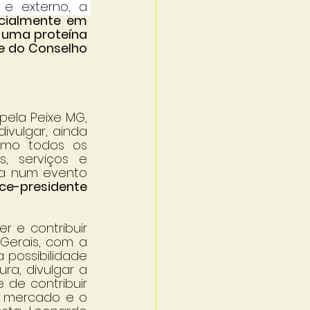
e externo, a 
ecialmente em 
 uma proteína 
e do Conselho 
pela Peixe MG, 
vulgar, ainda 
omo todos os 
 serviços e 
ca num evento 
ice-presidente 
 e contribuir 
erais, com a 
 possibilidade 
a, divulgar a 
de contribuir 
 mercado e o 