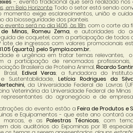
eixes
 -, evento tradicional que será realizado nos 
s, em Belo Horizonte
. Todo o setor está sendo con
o momento exige esclarecimentos, união e cuida
 da biosseguridade dos planteis. 
do evento será no dia 14.06, às 18h
, com o corte da fi
 de Minas, Romeu Zema
, e autoridades do ag
eguida de coquetel, com a participação de todos o
° lote de ingressos com valores promocionais esta
31.05 (quarta)
, 
pelo Sympla.com.br.
dade e urgência em tratar temas relevantes,  o A
 a participação de renomados profissionais, 
ciação Brasileira de Proteína Animal, 
Ricardo Santi
Brasil, 
Edival Veras
; a fundadora do Instituto 
 Sustentabilidade, 
Letícia Rodrigues da Silv
ertechini,
 da Universidade Federal de Lavras (UF
cina Veterinária da Universidade Federal de Minas 
representantes do agronegócio e de empresas
s atrações do evento estão a 
Feira de Produtos e 
inas e Equipamentos - que este ano contará co
0 marcas, e as 
Palestras Técnicas
, com temas
m dois auditórios do Expominas por 18 especialis
tre os temas a serem apresentados, alguns estarão