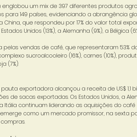
 englobou um mix de 397 diferentes produtos agro
s para 149 países, evidenciando a abrangência glo
 China, que respondeu por 17% do valor total expo
stados Unidos (13%), a Alemanha (9%), a Bélgica (6
da pelas vendas de café, que representaram 53% da 
mplexo sucroalcooleiro (16%), carnes (10%), produto
a (7%).
a pauta exportadora alcançou a receita de US$ 1,1 b
ões de sacas exportadas. Os Estados Unidos, a Ale
a Itália continuam liderando as aquisições do café 
 emerge como um mercado promissor, na sexta p
 compras.