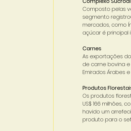
Complexo Sucroal
Composto pelas ve
segmento registrou
mercados, como Índ
açúcar é principa
Carnes
As exportações do
de carne bovina e 
Emirados Árabes e 
Produtos Florestai
Os produtos flores
US$ 166 milhões, 
havido um arrefec
produto para o s