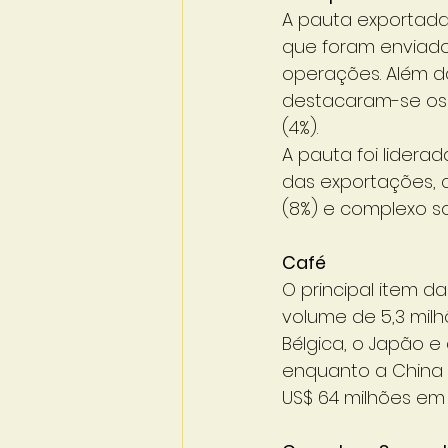
A pauta exportada
que foram enviado
operações. Além da
destacaram-se os E
(4%).
A pauta foi lidera
das exportações, co
(8%) e complexo soj
Café
O principal item d
volume de 5,3 milh
Bélgica, o Japão e 
enquanto a China
US$ 64 milhões em