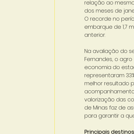
relação ao mesmo 
dos meses de janei
O recorde no perí
embarque de 1,7 m
anterior.
Na avaliação do se
Fernandes, o agro
economia do estad
representaram 33%
melhor resultado 
acompanhamento da
valorização das c
de Minas faz de ass
para garantir a qu
Principais destino