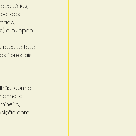
pecuários, 
bal das 
rtado, 
%) e o Japão 
receita total 
s florestais 
ilhão, com o 
manha, a 
mineiro, 
osição com 