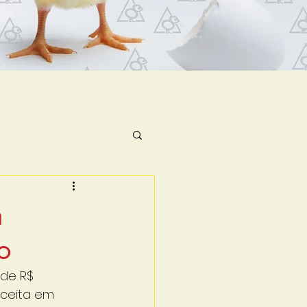
m
o
de R$ 
eceita em 