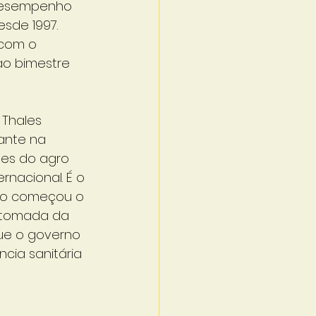
 desempenho 
sde 1997.
 com o 
ao bimestre 
 Thales 
ante na 
ões do agro 
nacional. É o 
ndo começou o 
etomada da 
ue o governo 
ncia sanitária 