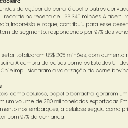
cooleiro
ndas de açúcar de cana, álcool e outros derivado
 recorde na receita de US$ 340 milhões. A abertur
ia, Indonésia e Iraque, contribuiu para esse des
l item do segmento, respondendo por 97% das vend
 setor totalizaram US$ 205 milhões, com aumento 
suína. A compra de países como os Estados Unidos
Chile impulsionaram a valorização da carne bovina
s
tais, como celulose, papel e borracha, geraram um
com um volume de 280 mil toneladas exportadas. E
imento nos embarques, a celulose seguiu como pri
etor com 97% da demanda.