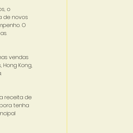
s, o 
a de novos 
empenho. O 
as.
nas vendas 
, Hong Kong, 
.
a receita de 
mbora tenha 
ncipal 