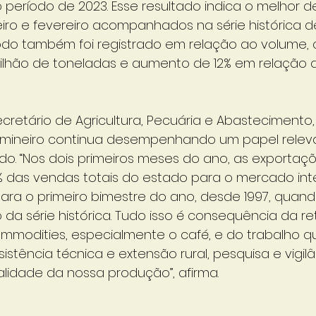
período de 2023. Esse resultado indica o melhor
ro e fevereiro acompanhados na série histórica de
odo também foi registrado em relação ao volume,
ilhão de toneladas e aumento de 12% em relação 
cretário de Agricultura, Pecuária e Abastecimento,
 mineiro continua desempenhando um papel relev
o. “Nos dois primeiros meses do ano, as exportaç
 das vendas totais do estado para o mercado inter
para o primeiro bimestre do ano, desde 1997, qua
 série histórica. Tudo isso é consequência da r
ommodities, especialmente o café, e do trabalho q
istência técnica e extensão rural, pesquisa e vigilâ
alidade da nossa produção”, afirma.
s