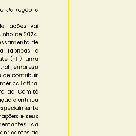
ia de ração e 
 rações, vai 
unho de 2024. 
cessamento de 
 fábricas e 
te (FTI), uma 
rall, empresa 
de contribuir 
mérica Latina.
ro do Comitê 
ão científica 
pecialmente 
rações e seus 
entantes da 
abricantes de 