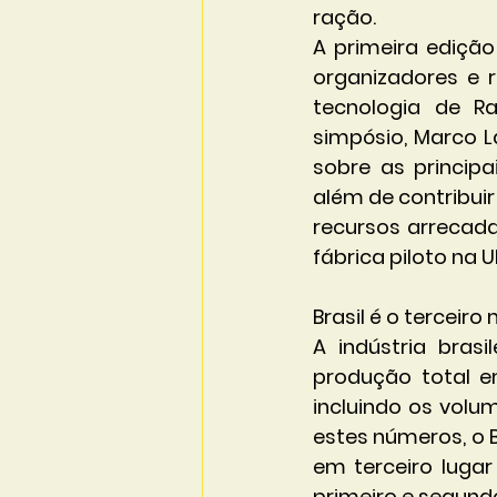
ração.
A primeira edição
organizadores e r
tecnologia de R
simpósio, Marco L
sobre as principa
além de contribui
recursos arrecad
fábrica piloto na U
Brasil é o terceir
A indústria bras
produção total e
incluindo os volu
estes números, o 
em terceiro lugar
primeiro e segund