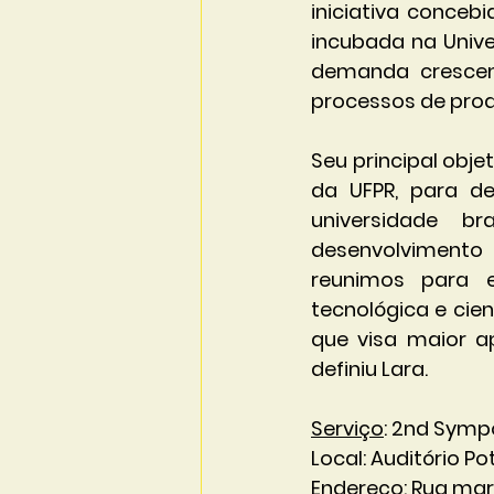
iniciativa conceb
incubada na Unive
demanda crescent
processos de prod
Seu principal objet
da UFPR, para de
universidade b
desenvolvimento 
reunimos para e
tecnológica e cien
que visa maior 
definiu Lara.
Serviço
: 2nd Symp
Local: Auditório P
Endereço: Rua mare