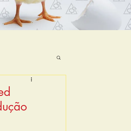
ed
dução