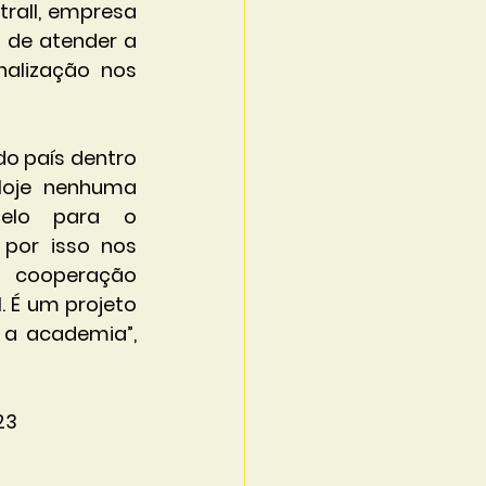
rall, empresa 
 de atender a 
alização nos 
do país dentro 
Hoje nenhuma 
elo para o 
por isso nos 
 cooperação 
 É um projeto 
a academia”, 
23