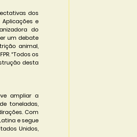
ectativas dos 
 Aplicações e 
nizadora do 
ver um debate 
rição animal, 
PR. “Todos os 
trução desta 
ve ampliar a 
e toneladas, 
dirações. Com 
atina e segue 
tados Unidos, 