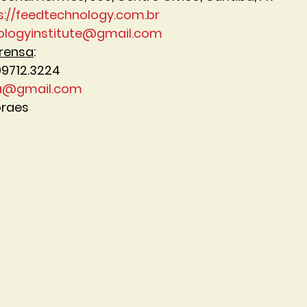
s://feedtechnology.com.br
ologyinstitute@gmail.com
prensa
:
 99712.3224
ia@gmail.com
raes 