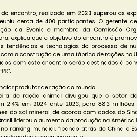
 do encontro, realizada em 2023 superou as exp
euniu cerca de 400 participantes. O gerente de
ação da Evonik e membro da Comissão Orga
ara, explica que o objetivo do encontro é promo
is tendências e tecnologias do processo de nut
r com a construção de uma fábrica de rações na UF
ados com este encontro serão destinados à cons
FPR”.
o maior produtor de ração do mundo
ileira de ração animal divulgou que o setor de
m 2,4% em 2024 ante 2023, para 88,3 milhões d
mes do sal mineral, de acordo com dados do Sin
Brasil liderou o aumento da produção na América L
 no ranking mundial, ficando atrás de China e Es
o colocados, respectivamente.