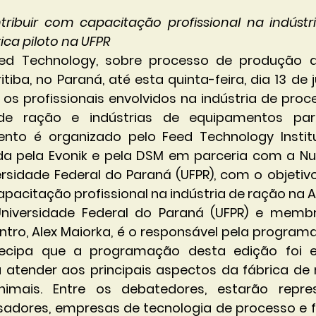
ribuir com capacitação profissional na indústr
ica piloto na UFPR
d Technology, sobre processo de produção de
iba, no Paraná, até esta quinta-feira, dia 13 de j
os profissionais envolvidos na indústria de pro
 de ração e indústrias de equipamentos para
ento é organizado pelo Feed Technology Institu
ida pela Evonik e pela DSM em parceria com a Nut
rsidade Federal do Paraná (UFPR), com o objetivo 
acitação profissional na indústria de ração na A
niversidade Federal do Paraná (UFPR) e memb
ntro, Alex Maiorka, é o responsável pela programaç
ecipa que a programação desta edição foi es
 atender aos principais aspectos da fábrica de 
imais. Entre os debatedores, estarão repres
adores, empresas de tecnologia de processo e f