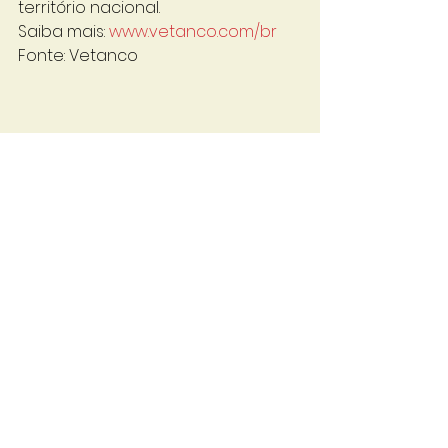
território nacional.
Saiba mais: 
www.vetanco.com/br
Fonte: Vetanco