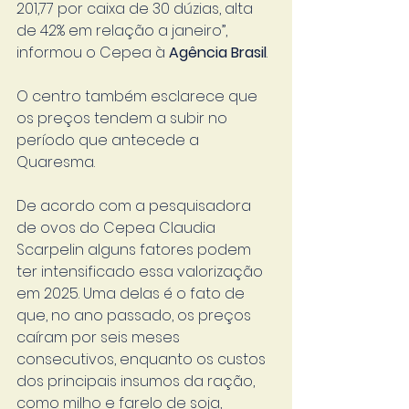
201,77 por caixa de 30 dúzias, alta 
de 42% em relação a janeiro”, 
informou o Cepea à 
Agência Brasil
.
O centro também esclarece que 
os preços tendem a subir no 
período que antecede a 
Quaresma.
De acordo com a pesquisadora 
de ovos do Cepea Claudia 
Scarpelin alguns fatores podem 
ter intensificado essa valorização 
em 2025. Uma delas é o fato de 
que, no ano passado, os preços 
caíram por seis meses 
consecutivos, enquanto os custos 
dos principais insumos da ração, 
como milho e farelo de soja, 