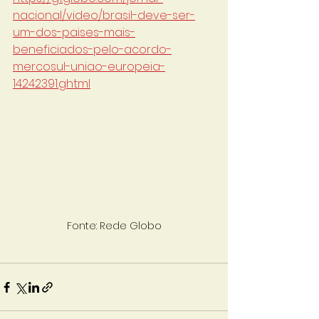
nacional/video/brasil-deve-ser-
um-dos-paises-mais-
beneficiados-pelo-acordo-
mercosul-uniao-europeia-
14242391.ghtml
Fonte: Rede Globo