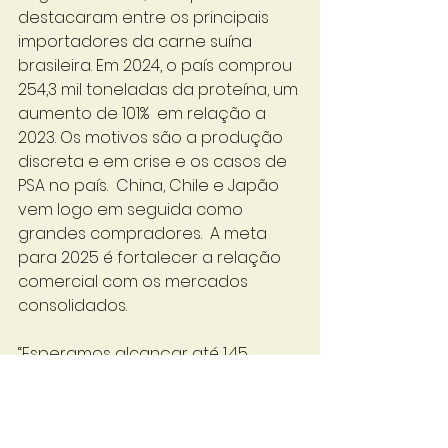
destacaram entre os principais 
importadores da carne suína 
brasileira. Em 2024, o país comprou 
254,3 mil toneladas da proteína, um 
aumento de 101%  em relação a 
2023. Os motivos são a produção 
discreta e em crise e os casos de 
PSA no país.  China, Chile e Japão 
vem logo em seguida como 
grandes compradores.  A meta 
para 2025 é fortalecer a relação 
comercial com os mercados 
consolidados. 
“Esperamos alcançar até 1,45 
milhão de toneladas nos 
embarques de carne suína em 
2025. Queremos nos aproximar do 