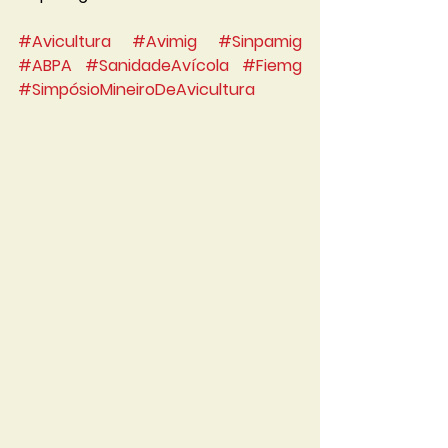
#Avicultura
#Avimig
#Sinpamig
#ABPA
#SanidadeAvícola
#Fiemg
#SimpósioMineiroDeAvicultura