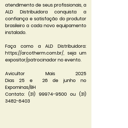
atendimento de seus profissionais, a 
ALD Distribuidora conquista a 
confiança e satisfação do produtor 
brasileiro a cada novo equipamento 
instalado.                                  
Faça como a ALD Distribuidora: 
https://arcotherm.com.br/, seja um 
expositor/patrocinador no evento.  
Avicultor Mais 2025                                                                                                                                                     
Dias 25 e  26 de junho no 
Expominas/BH                                                                                                                
Contato: (31) 99974-9500 ou (31) 
3482-6403