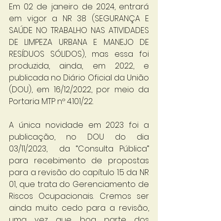
Em 02 de janeiro de 2024, entrará 
em vigor a NR 38 (SEGURANÇA E 
SAÚDE NO TRABALHO NAS ATIVIDADES 
DE LIMPEZA URBANA E MANEJO DE 
RESÍDUOS SÓLIDOS), mas essa foi 
produzida, ainda, em 2022, e 
publicada no Diário Oficial da União 
(DOU), em 16/12/2022, por meio da 
Portaria MTP nº 4.101/22.
A única novidade em 2023 foi a 
publicação, no DOU do dia 
03/11/2023,  da “Consulta Pública” 
para recebimento de propostas 
para a revisão do capítulo 1.5 da NR 
01, que trata do Gerenciamento de 
Riscos Ocupacionais. Cremos ser 
ainda muito cedo para a revisão, 
uma vez que boa parte dos 