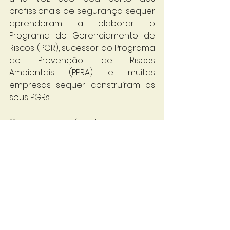
profissionais de segurança sequer 
aprenderam a elaborar o 
Programa de Gerenciamento de 
Riscos (PGR), sucessor do Programa 
de Prevenção de Riscos 
Ambientais (PPRA) e muitas 
empresas sequer construíram os 
seus PGRs.
Convenhamos é muito pouco para 
um ministério, recheado de 
competentes auditores fiscais, que 
tanto bem faz para a segurança e 
saúde do trabalhador brasileiro.  
Renovemos nossas expectativas 
para 2024!