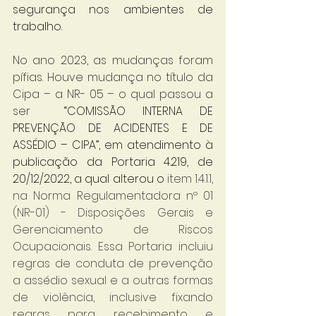
segurança nos ambientes de 
trabalho.
No ano 2023, as mudanças foram 
pífias. Houve mudança no título da 
Cipa – a NR- 05 – o qual passou a 
ser 
 “COMISSÃO INTERNA DE 
PREVENÇÃO DE ACIDENTES E DE 
ASSÉDIO – CIPA”, em atendimento à 
publicação da Portaria 4.219, de 
20/12/2022, a qual alterou o 
item 1.4.1.1, 
na Norma Regulamentadora nº 01 
(NR-01) - Disposições Gerais e 
Gerenciamento de Riscos 
Ocupacionais. Essa Portaria incluiu 
regras de conduta de prevenção 
a assédio sexual e a outras formas 
de violência, inclusive fixando 
regras para recebimento e 